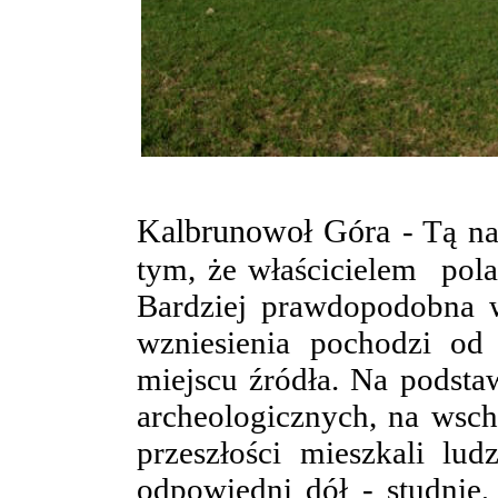
Kalbrunowoł Góra
- Tą n
tym, że właścicielem pola
Bardziej prawdopodobna w
wzniesienia pochodzi od 
miejscu źródła. Na podst
archeologicznych, na wsc
przeszłości mieszkali lu
odpowiedni dół - studnię