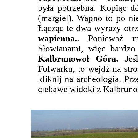
była potrzebna. Kopiąc dó
(margiel). Wapno to po n
Łącząc te dwa wyrazy o
wapienna.
. Ponieważ mi
Słowianami, więc bardz
Kalbrunowoł Góra.
Jeśl
Folwarku, to wejdź na str
kliknij na
archeologia
. Prz
ciekawe widoki z Kalbruno