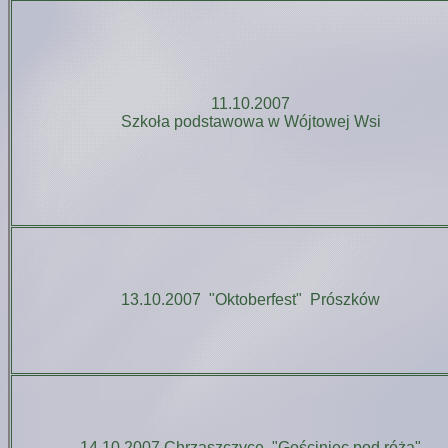
11.10.2007
Szkoła podstawowa w Wójtowej Wsi
13.10.2007 "Oktoberfest" Prószków
14.10.2007 Chrząszczyce "Gościniec pod różą"