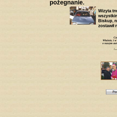
pożegnanie.
Wizyta tr
wszystkim
Biskup, n
zostawił
Czy
Właśnie, i w
o naszym aut
/..