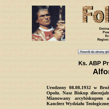
Gmina
Powi
Kr
Region:
Ks. ABP Pro
Alf
Urodzony 08.08.1932 w Brożc
Opolu. Nasz Biskup diecezjal
Mianowany arcybiskupem
Kanclerz Wydziału Teologiczne