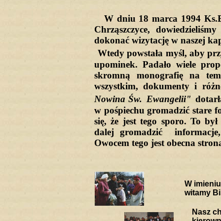
W dniu 18 marca 1994 Ks.Bp 
Chrząszczyce, dowiedzieliśmy 
dokonać wizytację w naszej kap
Wtedy powstała myśl, aby przy 
upominek. Padało wiele prop
skromną monografię na tema
wszystkim, dokumenty i różn
Nowina Św.
Ewangelii"
dotarł
w pośpiechu gromadzić stare f
się, że jest tego sporo. To by
dalej gromadzić informacje,
Owocem tego jest obecna stron
W imieni
witamy Bi
Nasz c
kierow