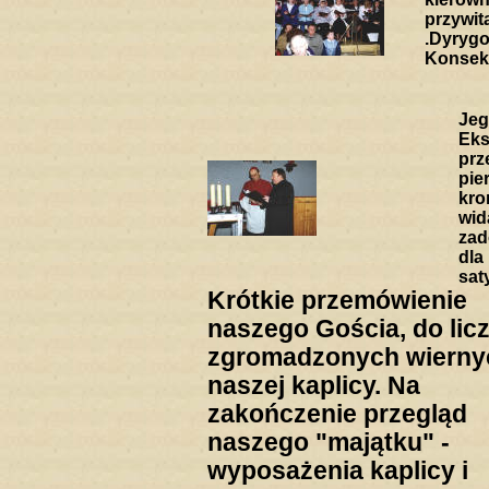
przywit
.Dyryg
Konsek
Je
Eks
prz
pie
kron
wid
zad
dla
sat
Krótkie przemówienie
naszego Gościa, do lic
zgromadzonych wierny
naszej kaplicy. Na
zakończenie przegląd
naszego "majątku" -
wyposażenia kaplicy i