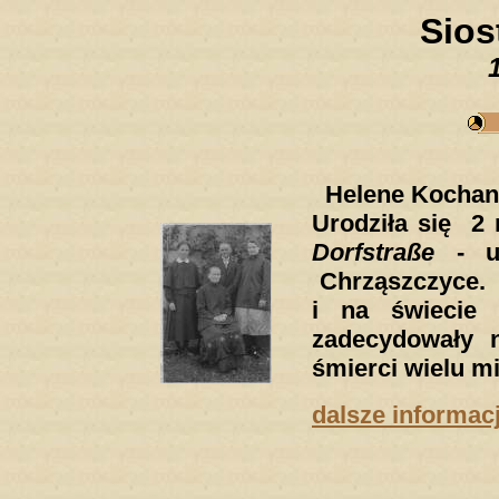
Sios
1
Helene Kochan
Urodziła się 2
Dorfstraße
- ul
Chrząszczyce. W
i na świecie 
zadecydowały n
śmierci wielu m
dalsze informac