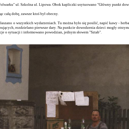
olwarku" ul. Szkolna ul. Lipowa. Obok kapliczki usytuowano "Główny punkt dow
ąc całą dobę, zawsze ktoś był obecny.
głaszano o wszystkich wydarzeniach. Tu można było się posilić, napić kawy - herb
bujących, rozdzielano pierwsze dary. Na punkcie dowodzenia dzieci mogły otrzym
je o sytuacji i informowano powodzian, jednym słowem "Sztab".